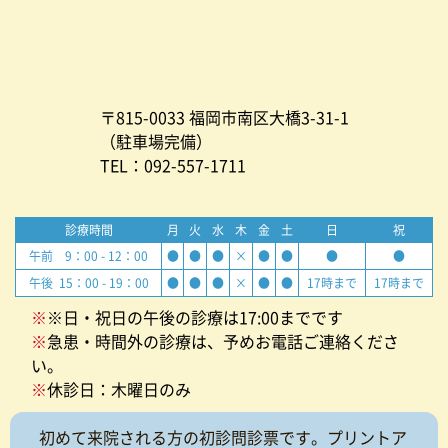
〒815-0033 福岡市南区大橋3-31-1
（駐車場完備）
TEL：092-557-1711
診療時間
月
火
水
木
金
土
日
祝
午前 9：00 - 12：00
●
●
●
×
●
●
●
●
午後 15：00 - 19：00
●
●
●
×
●
●
17時まで
17時まで
※
※日・祝日の午後の診療は17:00までです
※
急患・時間外の診療は、予めお電話ご連絡くださ
い。
※
休診日：木曜日のみ
初めて来院される方の初診問診票です。プリントア